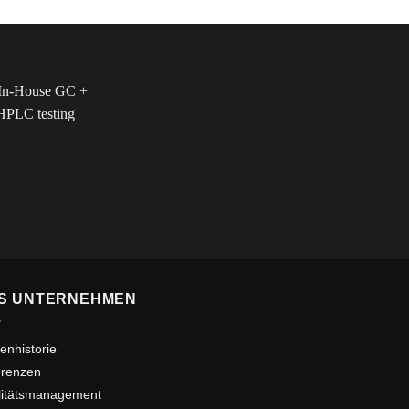
S UNTERNEHMEN
enhistorie
erenzen
litätsmanagement