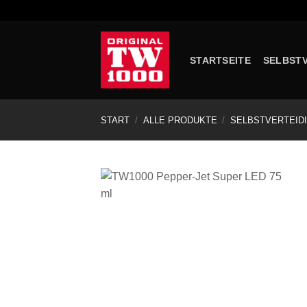
Zum
Inhalt
springen
STARTSEITE
SELBST
START
/
ALLE PRODUKTE
/
SELBSTVERTEID