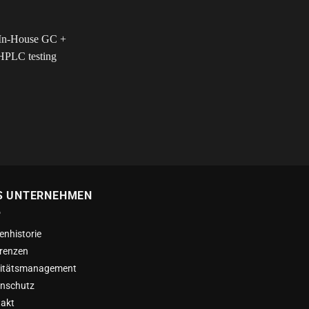
S UNTERNEHMEN
enhistorie
renzen
litätsmanagement
nschutz
akt