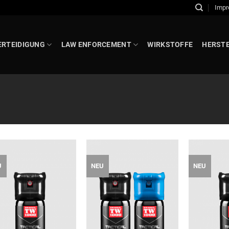
Imp
ERTEIDIGUNG
LAW ENFORCEMENT
WIRKSTOFFE
HERST
U
NEU
NEU