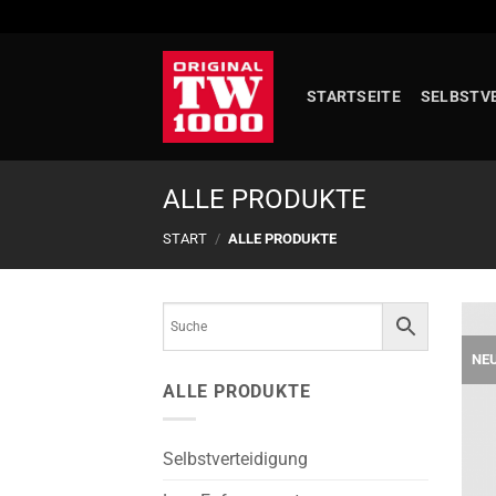
Zum
Inhalt
springen
STARTSEITE
SELBSTV
ALLE PRODUKTE
START
/
ALLE PRODUKTE
NE
ALLE PRODUKTE
Selbstverteidigung