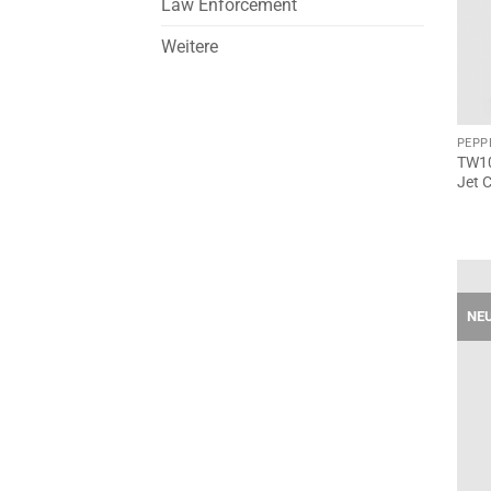
Law Enforcement
Weitere
PEPP
TW10
Jet C
NE