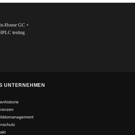
S UNTERNEHMEN
enhistorie
erenzen
litätsmanagement
nschutz
akt