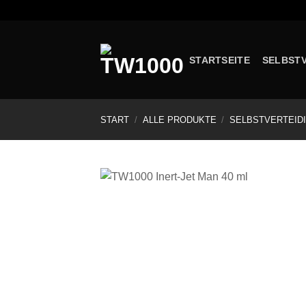
Zum
Inhalt
springen
STARTSEITE
SELBST
START
/
ALLE PRODUKTE
/
SELBSTVERTEID