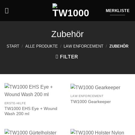
Zum
Inhalt
MERKLISTE
springen
Zubehör
START
/
ALLE PRODUKTE
/
LAW ENFORCEMENT
/
ZUBEHÖR
FILTER
LAW ENFORCEMENT
TW1000 Gearkeeper
ERSTE-HILFE
TW1000 EHS Eye + Wound
Wash 200 ml