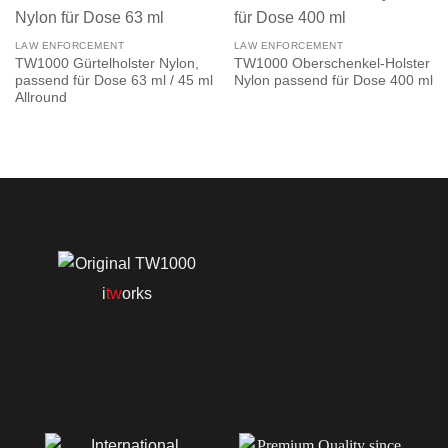
LAW ENFORCEMENT
LAW ENFORCEMENT
TW1000 Gürtelholster Nylon,
TW1000 Oberschenkel-Holster
passend für Dose 63 ml / 45 ml
Nylon passend für Dose 400 ml
Allround
i
tw
orks