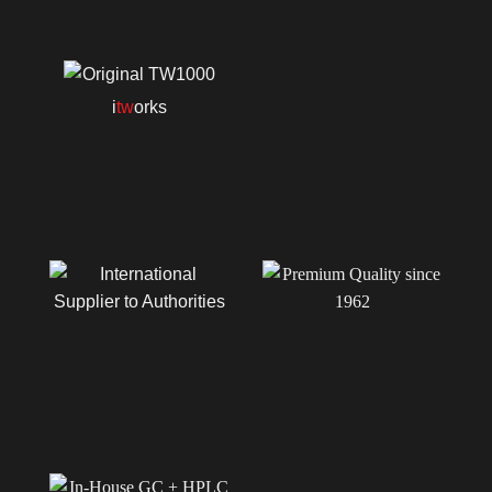
i
tw
orks