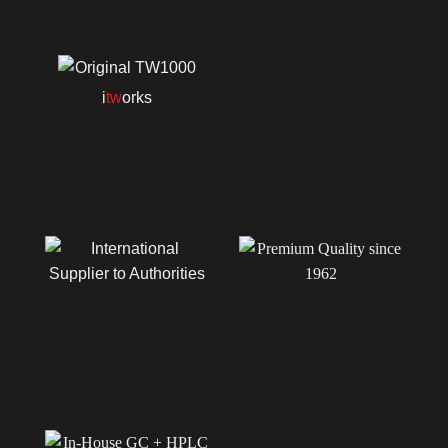
i
tw
orks