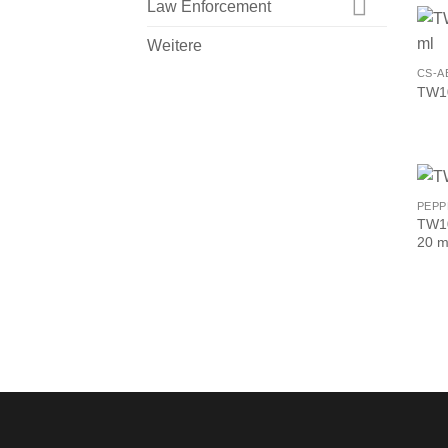
Law Enforcement
Weitere
CS-A
TW10
PEPP
TW10
20 m