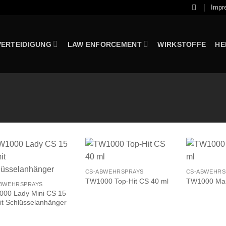
Impr
VERTEIDIGUNG
LAW ENFORCEMENT
WIRKSTOFFE
HE
CS-ABWEHRSPRAYS
CS-ABWEHRS
TW1000 Top-Hit CS 40 ml
TW1000 Man
BWEHRSPRAYS
00 Lady Mini CS 15
it Schlüsselanhänger