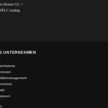
S UNTERNEHMEN
enhistorie
erenzen
litätsmanagement
nschutz
akt
ressum