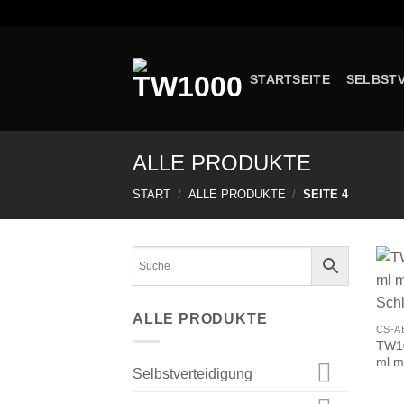
Zum
Inhalt
springen
STARTSEITE
SELBST
ALLE PRODUKTE
START
/
ALLE PRODUKTE
/
SEITE 4
ALLE PRODUKTE
CS-A
TW10
ml m
Selbstverteidigung