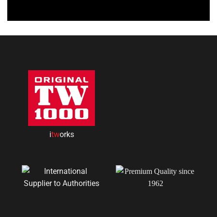
i
tw
orks