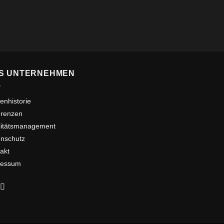
S UNTERNEHMEN
enhistorie
erenzen
litätsmanagement
nschutz
akt
ressum