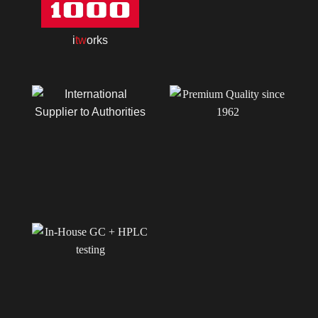
i
tw
orks