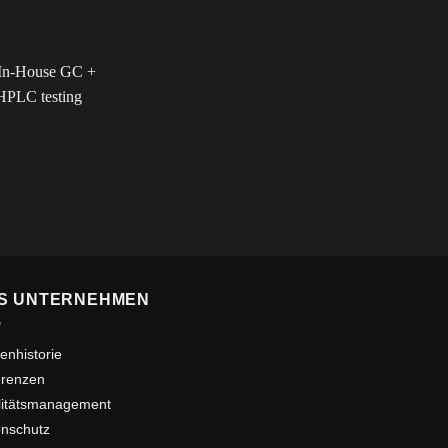
S UNTERNEHMEN
enhistorie
erenzen
litätsmanagement
nschutz