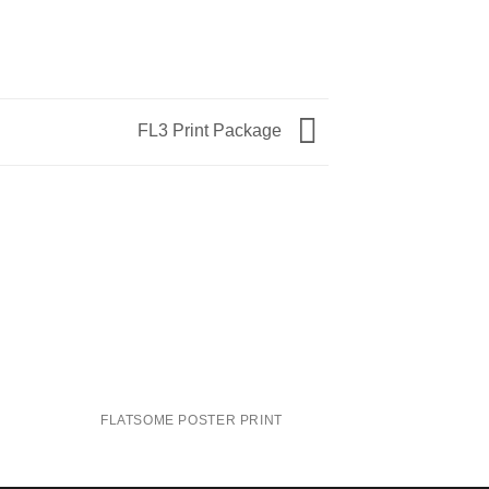
FL3 Print Package
FLATSOME POSTER PRINT
MAGA